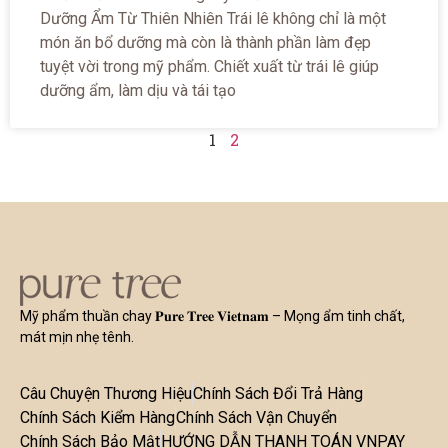
Dưỡng Ẩm Từ Thiên Nhiên Trái lê không chỉ là một
món ăn bổ dưỡng mà còn là thành phần làm đẹp
tuyệt vời trong mỹ phẩm. Chiết xuất từ trái lê giúp
dưỡng ẩm, làm dịu và tái tạo
1
2
Mỹ phẩm thuần chay 𝐏𝐮𝐫𝐞 𝐓𝐫𝐞𝐞 𝐕𝐢𝐞𝐭𝐧𝐚𝐦 – Mọng ẩm tinh chất,
mát mịn nhẹ tênh.
Câu Chuyện Thương Hiệu
Chính Sách Đổi Trả Hàng
Chính Sách Kiểm Hàng
Chính Sách Vận Chuyển
Chính Sách Bảo Mật
HƯỚNG DẪN THANH TOÁN VNPAY