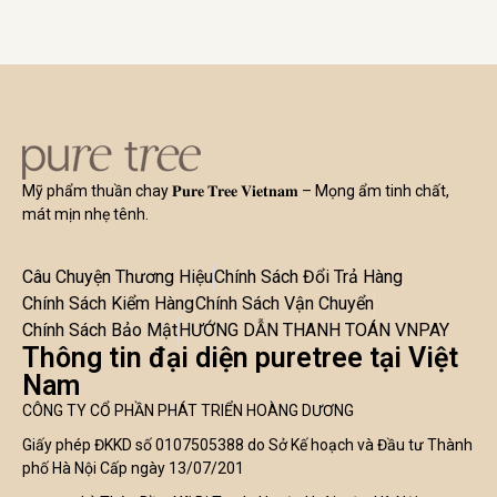
Mỹ phẩm thuần chay 𝐏𝐮𝐫𝐞 𝐓𝐫𝐞𝐞 𝐕𝐢𝐞𝐭𝐧𝐚𝐦 – Mọng ẩm tinh chất,
mát mịn nhẹ tênh.
Câu Chuyện Thương Hiệu
Chính Sách Đổi Trả Hàng
Chính Sách Kiểm Hàng
Chính Sách Vận Chuyển
Chính Sách Bảo Mật
HƯỚNG DẪN THANH TOÁN VNPAY
Thông tin đại diện puretree tại Việt
Nam
CÔNG TY CỔ PHẦN PHÁT TRIỂN HOÀNG DƯƠNG
Giấy phép ĐKKD số 0107505388 do Sở Kế hoạch và Đầu tư Thành
phố Hà Nội Cấp ngày 13/07/201